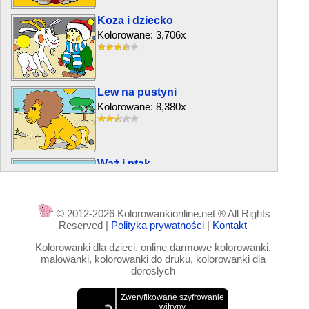
Koza i dziecko
Kolorowane: 3,706x
Lew na pustyni
Kolorowane: 8,380x
Wąż i ptak
Kolorowane: 4,196x
© 2012-2026 Kolorowankionline.net ® All Rights
Reserved |
Polityka prywatności
|
Kontakt
Tygrys na rowerze trójkołowym
Kolorowanki dla dzieci, online darmowe kolorowanki,
Kolorowane: 5,376x
malowanki, kolorowanki do druku, kolorowanki dla
doroslych
Pies i kot