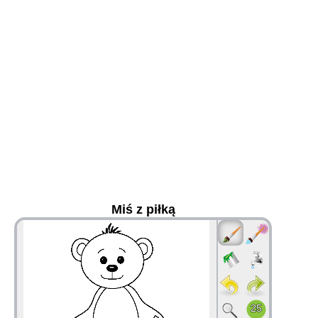
Miś z piłką
36