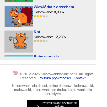
Wiewiórka z orzechem
Kolorowane: 8,095x
Kot
Kolorowane: 12,230x
Ryby morskie
Kolorowane: 7,120x
© 2012-2026 Kolorowankionline.net ® All Rights
Reserved |
Polityka prywatności
|
Kontakt
Wesoły ślimak
Kolorowanki dla dzieci, online darmowe kolorowanki,
Kolorowane: 7,515x
malowanki, kolorowanki do druku, kolorowanki dla
doroslych
Lis i kwiat