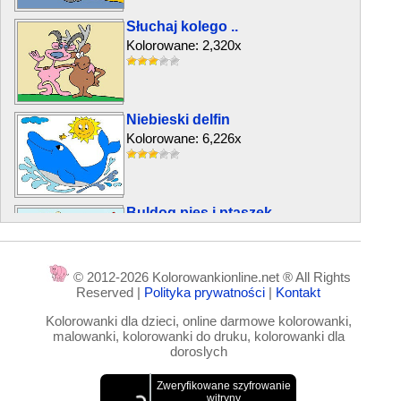
Słuchaj kolego ..
Kolorowane: 2,320x
Niebieski delfin
Kolorowane: 6,226x
Buldog pies i ptaszek
Kolorowane: 3,740x
© 2012-2026 Kolorowankionline.net ® All Rights
Reserved |
Polityka prywatności
|
Kontakt
Motyl z serca na skrzydłach
Kolorowanki dla dzieci, online darmowe kolorowanki,
Kolorowane: 10,907x
malowanki, kolorowanki do druku, kolorowanki dla
doroslych
Oś