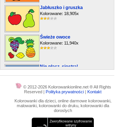
Jabłuszko i gruszka
Kolorowane: 18,905x
Świeże owoce
Kolorowane: 11,940x
Nie płacz, siostra!
Kolorowane: 9,408x
© 2012-2026 Kolorowankionline.net ® All Rights
Reserved |
Polityka prywatności
|
Kontakt
Zdrowe warzywa
Kolorowanki dla dzieci, online darmowe kolorowanki,
Kolorowane: 7,137x
malowanki, kolorowanki do druku, kolorowanki dla
doroslych
Jabłko i żółte banany