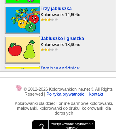
Trzy jabłuszka
Kolorowane: 14,606x
Jabłuszko i gruszka
Kolorowane: 18,905x
Dynia w spódnicy
Kolorowane: 5,401x
© 2012-2026 Kolorowankionline.net ® All Rights
Reserved |
Polityka prywatności
|
Kontakt
Szczęśliwe owoce i warzywa
Kolorowanki dla dzieci, online darmowe kolorowanki,
Kolorowane: 6,261x
malowanki, kolorowanki do druku, kolorowanki dla
doroslych
Owoce witaminy