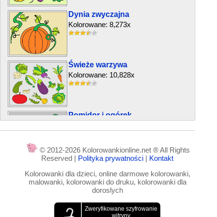
Dynia zwyczajna
Kolorowane: 8,273x
Świeże warzywa
Kolorowane: 10,828x
Pomidor i ogórek
Kolorowane: 7,430x
© 2012-2026 Kolorowankionline.net ® All Rights
Reserved |
Polityka prywatności
|
Kontakt
Owoce witaminy
Kolorowanki dla dzieci, online darmowe kolorowanki,
Kolorowane: 18,654x
malowanki, kolorowanki do druku, kolorowanki dla
doroslych
Świeże owoce