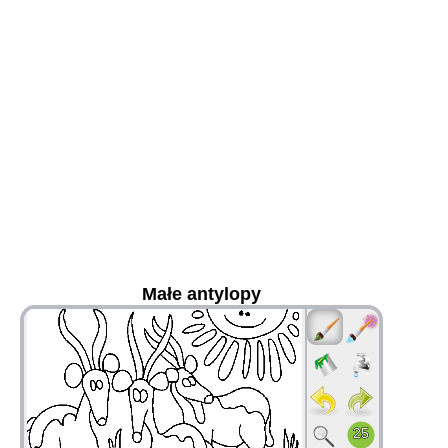
Małe antylopy
36