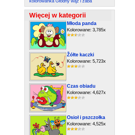
kolorowanka Głodny wąż i żaba
Więcej w kategorii
Młoda panda
Kolorowane: 3,785x
Žółte kaczki
Kolorowane: 5,723x
Czas obiadu
Kolorowane: 4,627x
Osioł i pszczołka
Kolorowane: 4,525x