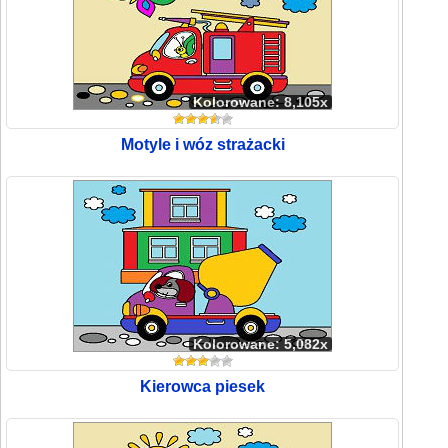
Kolorowane: 8,105x
Motyle i wóz strażacki
Kolorowane: 5,082x
Kierowca piesek