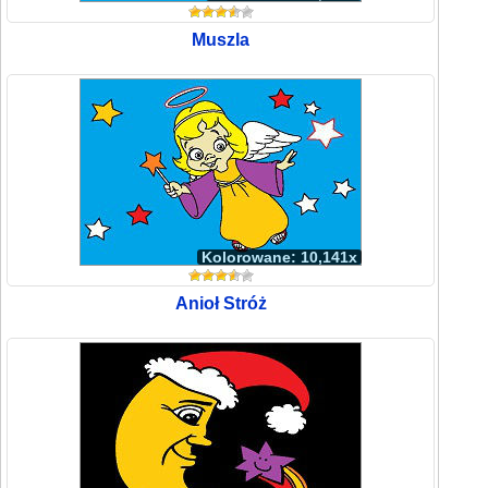
Muszla
Kolorowane: 10,141x
Anioł Stróż