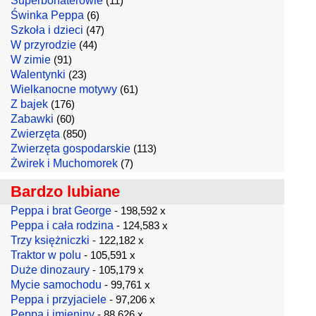
Superbohaterowie
(11)
Świnka Peppa
(6)
Szkoła i dzieci
(47)
W przyrodzie
(44)
W zimie
(91)
Walentynki
(23)
Wielkanocne motywy
(61)
Z bajek
(176)
Zabawki
(60)
Zwierzęta
(850)
Zwierzęta gospodarskie
(113)
Żwirek i Muchomorek
(7)
Bardzo lubiane
Peppa i brat George
- 198,592 x
Peppa i cała rodzina
- 124,583 x
Trzy księżniczki
- 122,182 x
Traktor w polu
- 105,591 x
Duże dinozaury
- 105,179 x
Mycie samochodu
- 99,761 x
Peppa i przyjaciele
- 97,206 x
Peppa i imieniny
- 88,626 x