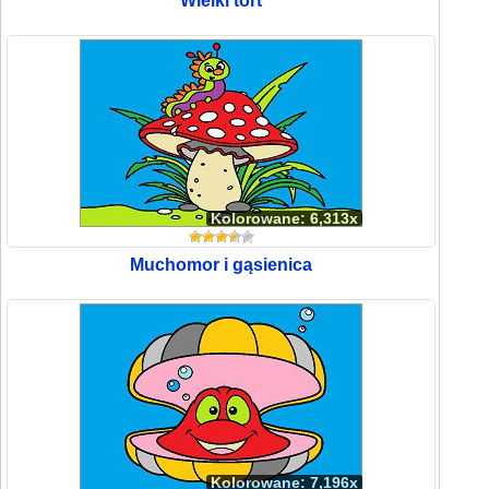
Wielki tort
Kolorowane: 6,313x
Muchomor i gąsienica
Kolorowane: 7,196x