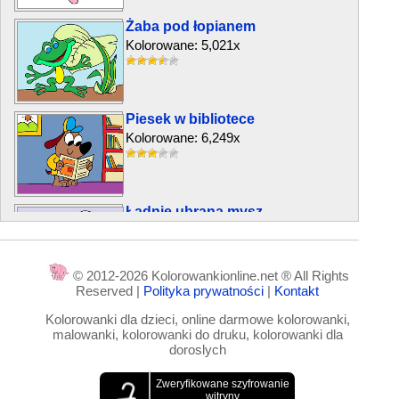
Żaba pod łopianem
Kolorowane: 5,021x
Piesek w bibliotece
Kolorowane: 6,249x
Ładnie ubrana mysz
Kolorowane: 3,556x
© 2012-2026 Kolorowankionline.net ® All Rights
Reserved |
Polityka prywatności
|
Kontakt
Koziołek i latający dywan
Kolorowanki dla dzieci, online darmowe kolorowanki,
Kolorowane: 6,574x
malowanki, kolorowanki do druku, kolorowanki dla
doroslych
Pies i motyl