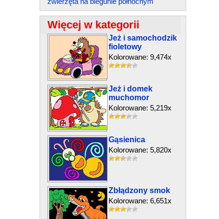
zwierzęta na biegunie północnym
Więcej w kategorii
Jeż i samochodzik
fioletowy
Kolorowane: 9,474x
Jeż i domek
muchomor
Kolorowane: 5,219x
Gąsienica
Kolorowane: 5,820x
Zbłądzony smok
Kolorowane: 6,651x