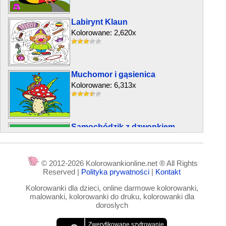
Labirynt Klaun
Kolorowane: 2,620x
Muchomor i gąsienica
Kolorowane: 6,313x
Samochódzik z dzwonkiem
Kolorowane: 5,072x
© 2012-2026 Kolorowankionline.net ® All Rights
Reserved |
Polityka prywatności
|
Kontakt
Podróż w głąb
Kolorowanki dla dzieci, online darmowe kolorowanki,
Kolorowane: 3,924x
malowanki, kolorowanki do druku, kolorowanki dla
doroslych