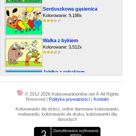
Serduszkowa gąsienica
Kolorowane: 9,188x
Walka z bykiem
Kolorowane: 3,512x
Jabłko z robakiem
Kolorowane: 14,944x
© 2012-2026 Kolorowankionline.net ® All Rights
Reserved |
Polityka prywatności
|
Kontakt
Budzik i zegar z kukułką
Kolorowanki dla dzieci, online darmowe kolorowanki,
Kolorowane: 12,584x
malowanki, kolorowanki do druku, kolorowanki dla
doroslych
Znajomy z pięknymi zębami