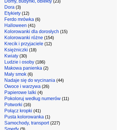
Domy, budynki, obiekty
(23)
Dora
(3)
Etykiety
(12)
Ferdo mrówka
(6)
Halloween
(41)
Kolorowanki dla dorosłych
(15)
Kolorowanki różne
(154)
Krecik i przyjaciele
(12)
Księżniczki
(18)
Kwiaty
(30)
Ludzie i osoby
(186)
Makowa panienka
(2)
Mały smok
(6)
Nadaje się do wycinania
(44)
Owoce i warzywa
(26)
Papierowe lalki
(4)
Pokoloruj według numerów
(11)
Potworki
(16)
Połącz kropki
(41)
Pusta kolorowanka
(1)
Samochody, transport
(227)
Smerfy
(9)