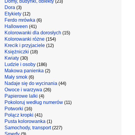
Domy, budynki, obiekty
(23)
Dora
(3)
Etykiety
(12)
Ferdo mrówka
(6)
Halloween
(41)
Kolorowanki dla dorosłych
(15)
Kolorowanki różne
(154)
Krecik i przyjaciele
(12)
Księżniczki
(18)
Kwiaty
(30)
Ludzie i osoby
(186)
Makowa panienka
(2)
Mały smok
(6)
Nadaje się do wycinania
(44)
Owoce i warzywa
(26)
Papierowe lalki
(4)
Pokoloruj według numerów
(11)
Potworki
(16)
Połącz kropki
(41)
Pusta kolorowanka
(1)
Samochody, transport
(227)
Smerfy
(9)