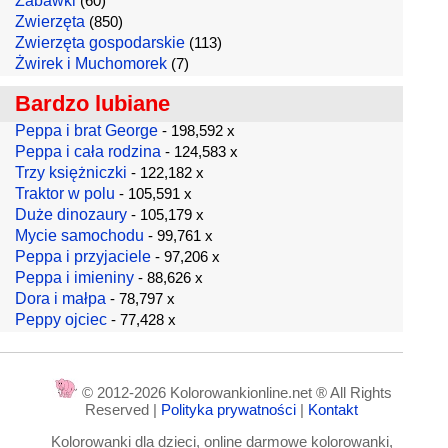
Zabawki
(60)
Zwierzęta
(850)
Zwierzęta gospodarskie
(113)
Żwirek i Muchomorek
(7)
Bardzo lubiane
Peppa i brat George
- 198,592 x
Peppa i cała rodzina
- 124,583 x
Trzy księżniczki
- 122,182 x
Traktor w polu
- 105,591 x
Duże dinozaury
- 105,179 x
Mycie samochodu
- 99,761 x
Peppa i przyjaciele
- 97,206 x
Peppa i imieniny
- 88,626 x
Dora i małpa
- 78,797 x
Peppy ojciec
- 77,428 x
© 2012-2026 Kolorowankionline.net ® All Rights
Reserved |
Polityka prywatności
|
Kontakt
Kolorowanki dla dzieci, online darmowe kolorowanki,