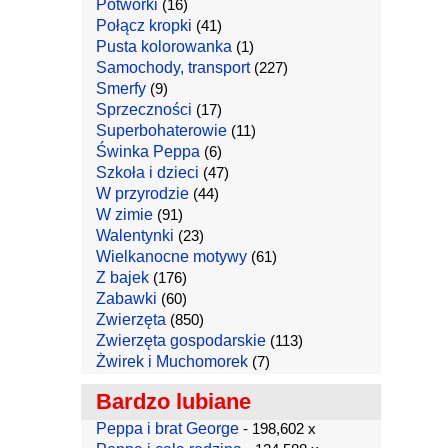
Potworki
(16)
Połącz kropki
(41)
Pusta kolorowanka
(1)
Samochody, transport
(227)
Smerfy
(9)
Sprzeczności
(17)
Superbohaterowie
(11)
Świnka Peppa
(6)
Szkoła i dzieci
(47)
W przyrodzie
(44)
W zimie
(91)
Walentynki
(23)
Wielkanocne motywy
(61)
Z bajek
(176)
Zabawki
(60)
Zwierzęta
(850)
Zwierzęta gospodarskie
(113)
Żwirek i Muchomorek
(7)
Bardzo lubiane
Peppa i brat George
- 198,602 x