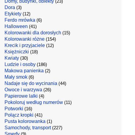
Domy, budynki, obiekty
(23)
Dora
(3)
Etykiety
(12)
Ferdo mrówka
(6)
Halloween
(41)
Kolorowanki dla dorosłych
(15)
Kolorowanki różne
(154)
Krecik i przyjaciele
(12)
Księżniczki
(18)
Kwiaty
(30)
Ludzie i osoby
(186)
Makowa panienka
(2)
Mały smok
(6)
Nadaje się do wycinania
(44)
Owoce i warzywa
(26)
Papierowe lalki
(4)
Pokoloruj według numerów
(11)
Potworki
(16)
Połącz kropki
(41)
Pusta kolorowanka
(1)
Samochody, transport
(227)
Smerfy
(9)