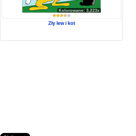
Kolorowane: 3,223x
Zły lew i kot