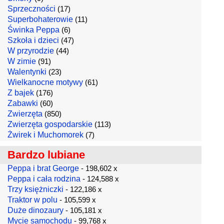
Sprzeczności
(17)
Superbohaterowie
(11)
Świnka Peppa
(6)
Szkoła i dzieci
(47)
W przyrodzie
(44)
W zimie
(91)
Walentynki
(23)
Wielkanocne motywy
(61)
Z bajek
(176)
Zabawki
(60)
Zwierzęta
(850)
Zwierzęta gospodarskie
(113)
Żwirek i Muchomorek
(7)
Bardzo lubiane
Peppa i brat George
- 198,602 x
Peppa i cała rodzina
- 124,588 x
Trzy księżniczki
- 122,186 x
Traktor w polu
- 105,599 x
Duże dinozaury
- 105,181 x
Mycie samochodu
- 99,768 x