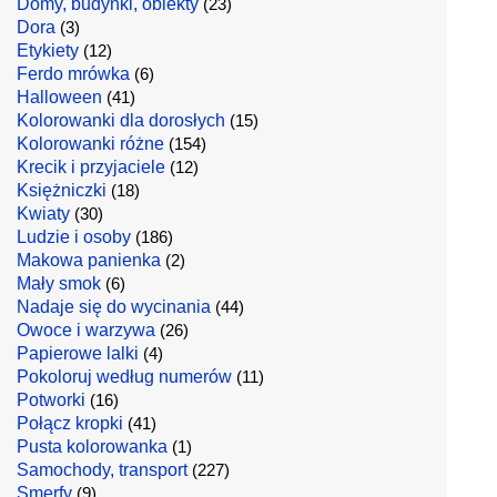
Domy, budynki, obiekty
(23)
Dora
(3)
Etykiety
(12)
Ferdo mrówka
(6)
Halloween
(41)
Kolorowanki dla dorosłych
(15)
Kolorowanki różne
(154)
Krecik i przyjaciele
(12)
Księżniczki
(18)
Kwiaty
(30)
Ludzie i osoby
(186)
Makowa panienka
(2)
Mały smok
(6)
Nadaje się do wycinania
(44)
Owoce i warzywa
(26)
Papierowe lalki
(4)
Pokoloruj według numerów
(11)
Potworki
(16)
Połącz kropki
(41)
Pusta kolorowanka
(1)
Samochody, transport
(227)
Smerfy
(9)