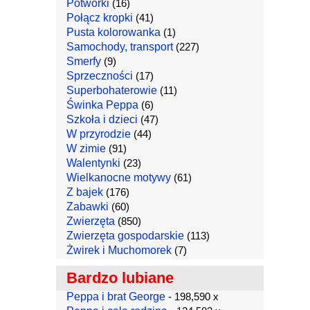
Potworki
(16)
Połącz kropki
(41)
Pusta kolorowanka
(1)
Samochody, transport
(227)
Smerfy
(9)
Sprzeczności
(17)
Superbohaterowie
(11)
Świnka Peppa
(6)
Szkoła i dzieci
(47)
W przyrodzie
(44)
W zimie
(91)
Walentynki
(23)
Wielkanocne motywy
(61)
Z bajek
(176)
Zabawki
(60)
Zwierzęta
(850)
Zwierzęta gospodarskie
(113)
Żwirek i Muchomorek
(7)
Bardzo lubiane
Peppa i brat George
- 198,590 x