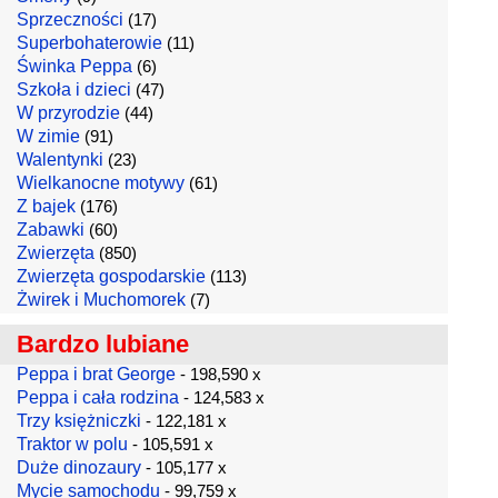
Sprzeczności
(17)
Superbohaterowie
(11)
Świnka Peppa
(6)
Szkoła i dzieci
(47)
W przyrodzie
(44)
W zimie
(91)
Walentynki
(23)
Wielkanocne motywy
(61)
Z bajek
(176)
Zabawki
(60)
Zwierzęta
(850)
Zwierzęta gospodarskie
(113)
Żwirek i Muchomorek
(7)
Bardzo lubiane
Peppa i brat George
- 198,590 x
Peppa i cała rodzina
- 124,583 x
Trzy księżniczki
- 122,181 x
Traktor w polu
- 105,591 x
Duże dinozaury
- 105,177 x
Mycie samochodu
- 99,759 x