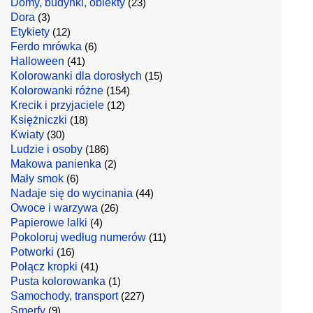
Domy, budynki, obiekty
(23)
Dora
(3)
Etykiety
(12)
Ferdo mrówka
(6)
Halloween
(41)
Kolorowanki dla dorosłych
(15)
Kolorowanki różne
(154)
Krecik i przyjaciele
(12)
Księżniczki
(18)
Kwiaty
(30)
Ludzie i osoby
(186)
Makowa panienka
(2)
Mały smok
(6)
Nadaje się do wycinania
(44)
Owoce i warzywa
(26)
Papierowe lalki
(4)
Pokoloruj według numerów
(11)
Potworki
(16)
Połącz kropki
(41)
Pusta kolorowanka
(1)
Samochody, transport
(227)
Smerfy
(9)