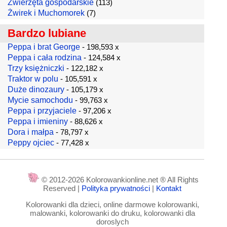
Zwierzęta gospodarskie
(113)
Żwirek i Muchomorek
(7)
Bardzo lubiane
Peppa i brat George
- 198,593 x
Peppa i cała rodzina
- 124,584 x
Trzy księżniczki
- 122,182 x
Traktor w polu
- 105,591 x
Duże dinozaury
- 105,179 x
Mycie samochodu
- 99,763 x
Peppa i przyjaciele
- 97,206 x
Peppa i imieniny
- 88,626 x
Dora i małpa
- 78,797 x
Peppy ojciec
- 77,428 x
© 2012-2026 Kolorowankionline.net ® All Rights
Reserved |
Polityka prywatności
|
Kontakt
Kolorowanki dla dzieci, online darmowe kolorowanki,
malowanki, kolorowanki do druku, kolorowanki dla
doroslych