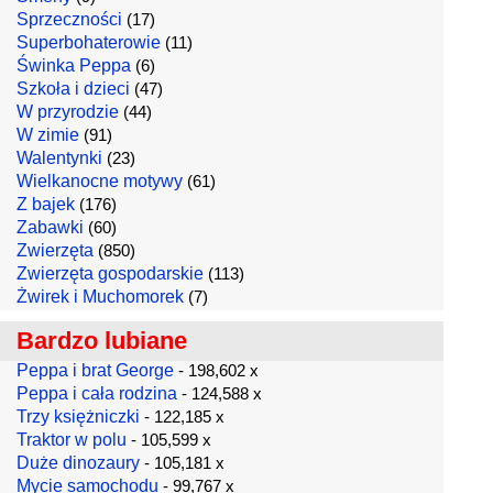
Sprzeczności
(17)
Superbohaterowie
(11)
Świnka Peppa
(6)
Szkoła i dzieci
(47)
W przyrodzie
(44)
W zimie
(91)
Walentynki
(23)
Wielkanocne motywy
(61)
Z bajek
(176)
Zabawki
(60)
Zwierzęta
(850)
Zwierzęta gospodarskie
(113)
Żwirek i Muchomorek
(7)
Bardzo lubiane
Peppa i brat George
- 198,602 x
Peppa i cała rodzina
- 124,588 x
Trzy księżniczki
- 122,185 x
Traktor w polu
- 105,599 x
Duże dinozaury
- 105,181 x
Mycie samochodu
- 99,767 x