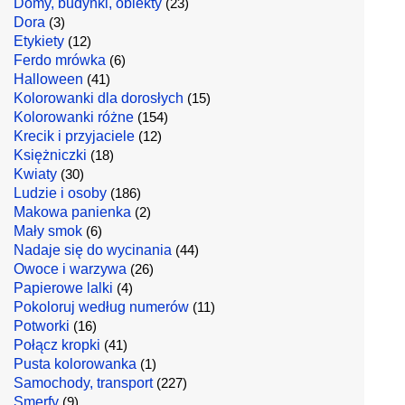
Domy, budynki, obiekty
(23)
Dora
(3)
Etykiety
(12)
Ferdo mrówka
(6)
Halloween
(41)
Kolorowanki dla dorosłych
(15)
Kolorowanki różne
(154)
Krecik i przyjaciele
(12)
Księżniczki
(18)
Kwiaty
(30)
Ludzie i osoby
(186)
Makowa panienka
(2)
Mały smok
(6)
Nadaje się do wycinania
(44)
Owoce i warzywa
(26)
Papierowe lalki
(4)
Pokoloruj według numerów
(11)
Potworki
(16)
Połącz kropki
(41)
Pusta kolorowanka
(1)
Samochody, transport
(227)
Smerfy
(9)