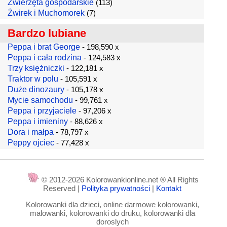
Zwierzęta gospodarskie
(113)
Żwirek i Muchomorek
(7)
Bardzo lubiane
Peppa i brat George
- 198,590 x
Peppa i cała rodzina
- 124,583 x
Trzy księżniczki
- 122,181 x
Traktor w polu
- 105,591 x
Duże dinozaury
- 105,178 x
Mycie samochodu
- 99,761 x
Peppa i przyjaciele
- 97,206 x
Peppa i imieniny
- 88,626 x
Dora i małpa
- 78,797 x
Peppy ojciec
- 77,428 x
© 2012-2026 Kolorowankionline.net ® All Rights
Reserved |
Polityka prywatności
|
Kontakt
Kolorowanki dla dzieci, online darmowe kolorowanki,
malowanki, kolorowanki do druku, kolorowanki dla
doroslych