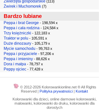
Zwierzęta gospodarskie
(113)
Żwirek i Muchomorek
(7)
Bardzo lubiane
Peppa i brat George
- 198,594 x
Peppa i cała rodzina
- 124,584 x
Trzy księżniczki
- 122,183 x
Traktor w polu
- 105,591 x
Duże dinozaury
- 105,179 x
Mycie samochodu
- 99,763 x
Peppa i przyjaciele
- 97,206 x
Peppa i imieniny
- 88,626 x
Dora i małpa
- 78,797 x
Peppy ojciec
- 77,428 x
© 2012-2026 Kolorowankionline.net ® All Rights
Reserved |
Polityka prywatności
|
Kontakt
Kolorowanki dla dzieci, online darmowe kolorowanki,
malowanki, kolorowanki do druku, kolorowanki dla
doroslych