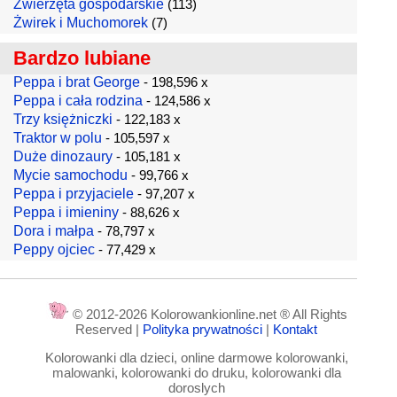
Zwierzęta gospodarskie
(113)
Żwirek i Muchomorek
(7)
Bardzo lubiane
Peppa i brat George
- 198,596 x
Peppa i cała rodzina
- 124,586 x
Trzy księżniczki
- 122,183 x
Traktor w polu
- 105,597 x
Duże dinozaury
- 105,181 x
Mycie samochodu
- 99,766 x
Peppa i przyjaciele
- 97,207 x
Peppa i imieniny
- 88,626 x
Dora i małpa
- 78,797 x
Peppy ojciec
- 77,429 x
© 2012-2026 Kolorowankionline.net ® All Rights
Reserved |
Polityka prywatności
|
Kontakt
Kolorowanki dla dzieci, online darmowe kolorowanki,
malowanki, kolorowanki do druku, kolorowanki dla
doroslych