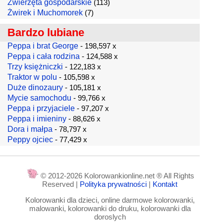
Zwierzęta gospodarskie
(113)
Żwirek i Muchomorek
(7)
Bardzo lubiane
Peppa i brat George
- 198,597 x
Peppa i cała rodzina
- 124,588 x
Trzy księżniczki
- 122,183 x
Traktor w polu
- 105,598 x
Duże dinozaury
- 105,181 x
Mycie samochodu
- 99,766 x
Peppa i przyjaciele
- 97,207 x
Peppa i imieniny
- 88,626 x
Dora i małpa
- 78,797 x
Peppy ojciec
- 77,429 x
© 2012-2026 Kolorowankionline.net ® All Rights
Reserved |
Polityka prywatności
|
Kontakt
Kolorowanki dla dzieci, online darmowe kolorowanki,
malowanki, kolorowanki do druku, kolorowanki dla
doroslych