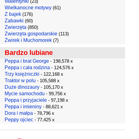
Walentynki
(23)
Wielkanocne motywy
(61)
Z bajek
(176)
Zabawki
(60)
Zwierzęta
(850)
Zwierzęta gospodarskie
(113)
Żwirek i Muchomorek
(7)
Bardzo lubiane
Peppa i brat George
- 198,578 x
Peppa i cała rodzina
- 124,576 x
Trzy księżniczki
- 122,168 x
Traktor w polu
- 105,588 x
Duże dinozaury
- 105,170 x
Mycie samochodu
- 99,756 x
Peppa i przyjaciele
- 97,198 x
Peppa i imieniny
- 88,621 x
Dora i małpa
- 78,796 x
Peppy ojciec
- 77,425 x