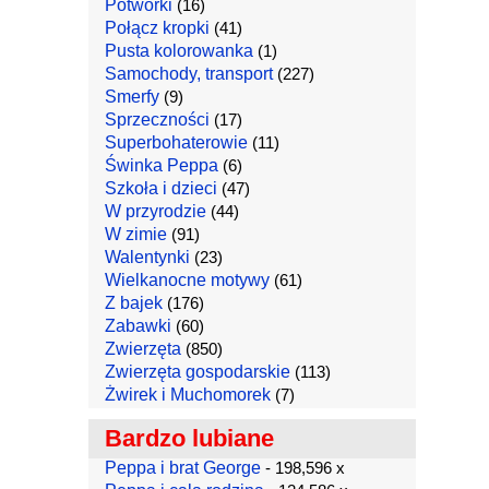
Potworki
(16)
Połącz kropki
(41)
Pusta kolorowanka
(1)
Samochody, transport
(227)
Smerfy
(9)
Sprzeczności
(17)
Superbohaterowie
(11)
Świnka Peppa
(6)
Szkoła i dzieci
(47)
W przyrodzie
(44)
W zimie
(91)
Walentynki
(23)
Wielkanocne motywy
(61)
Z bajek
(176)
Zabawki
(60)
Zwierzęta
(850)
Zwierzęta gospodarskie
(113)
Żwirek i Muchomorek
(7)
Bardzo lubiane
Peppa i brat George
- 198,596 x