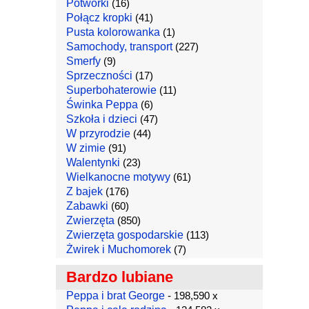
Potworki
(16)
Połącz kropki
(41)
Pusta kolorowanka
(1)
Samochody, transport
(227)
Smerfy
(9)
Sprzeczności
(17)
Superbohaterowie
(11)
Świnka Peppa
(6)
Szkoła i dzieci
(47)
W przyrodzie
(44)
W zimie
(91)
Walentynki
(23)
Wielkanocne motywy
(61)
Z bajek
(176)
Zabawki
(60)
Zwierzęta
(850)
Zwierzęta gospodarskie
(113)
Żwirek i Muchomorek
(7)
Bardzo lubiane
Peppa i brat George
- 198,590 x