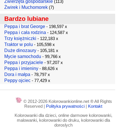
Zwierzęta gospodarskie
(113)
Żwirek i Muchomorek
(7)
Bardzo lubiane
Peppa i brat George
- 198,597 x
Peppa i cała rodzina
- 124,587 x
Trzy księżniczki
- 122,183 x
Traktor w polu
- 105,598 x
Duże dinozaury
- 105,181 x
Mycie samochodu
- 99,766 x
Peppa i przyjaciele
- 97,207 x
Peppa i imieniny
- 88,626 x
Dora i małpa
- 78,797 x
Peppy ojciec
- 77,429 x
© 2012-2026 Kolorowankionline.net ® All Rights
Reserved |
Polityka prywatności
|
Kontakt
Kolorowanki dla dzieci, online darmowe kolorowanki,
malowanki, kolorowanki do druku, kolorowanki dla
doroslych