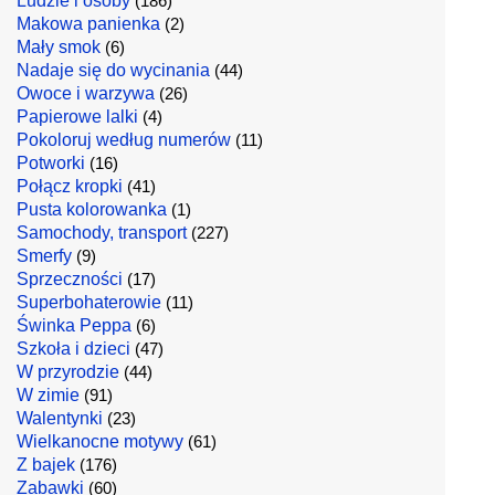
Ludzie i osoby
(186)
Makowa panienka
(2)
Mały smok
(6)
Nadaje się do wycinania
(44)
Owoce i warzywa
(26)
Papierowe lalki
(4)
Pokoloruj według numerów
(11)
Potworki
(16)
Połącz kropki
(41)
Pusta kolorowanka
(1)
Samochody, transport
(227)
Smerfy
(9)
Sprzeczności
(17)
Superbohaterowie
(11)
Świnka Peppa
(6)
Szkoła i dzieci
(47)
W przyrodzie
(44)
W zimie
(91)
Walentynki
(23)
Wielkanocne motywy
(61)
Z bajek
(176)
Zabawki
(60)