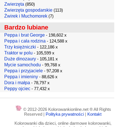
Zwierzęta
(850)
Zwierzęta gospodarskie
(113)
Żwirek i Muchomorek
(7)
Bardzo lubiane
Peppa i brat George
- 198,602 x
Peppa i cała rodzina
- 124,588 x
Trzy księżniczki
- 122,186 x
Traktor w polu
- 105,599 x
Duże dinozaury
- 105,181 x
Mycie samochodu
- 99,768 x
Peppa i przyjaciele
- 97,208 x
Peppa i imieniny
- 88,626 x
Dora i małpa
- 78,797 x
Peppy ojciec
- 77,432 x
© 2012-2026 Kolorowankionline.net ® All Rights
Reserved |
Polityka prywatności
|
Kontakt
Kolorowanki dla dzieci, online darmowe kolorowanki,