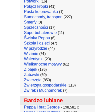
Potworki
(16)
Połącz kropki
(41)
Pusta kolorowanka
(1)
Samochody, transport
(227)
Smerfy
(9)
Sprzeczności
(17)
Superbohaterowie
(11)
Świnka Peppa
(6)
Szkoła i dzieci
(47)
W przyrodzie
(44)
W zimie
(91)
Walentynki
(23)
Wielkanocne motywy
(61)
Z bajek
(176)
Zabawki
(60)
Zwierzęta
(850)
Zwierzęta gospodarskie
(113)
Żwirek i Muchomorek
(7)
Bardzo lubiane
Peppa i brat George
- 198,581 x