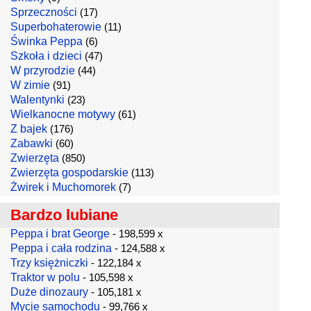
Sprzeczności
(17)
Superbohaterowie
(11)
Świnka Peppa
(6)
Szkoła i dzieci
(47)
W przyrodzie
(44)
W zimie
(91)
Walentynki
(23)
Wielkanocne motywy
(61)
Z bajek
(176)
Zabawki
(60)
Zwierzęta
(850)
Zwierzęta gospodarskie
(113)
Żwirek i Muchomorek
(7)
Bardzo lubiane
Peppa i brat George
- 198,599 x
Peppa i cała rodzina
- 124,588 x
Trzy księżniczki
- 122,184 x
Traktor w polu
- 105,598 x
Duże dinozaury
- 105,181 x
Mycie samochodu
- 99,766 x