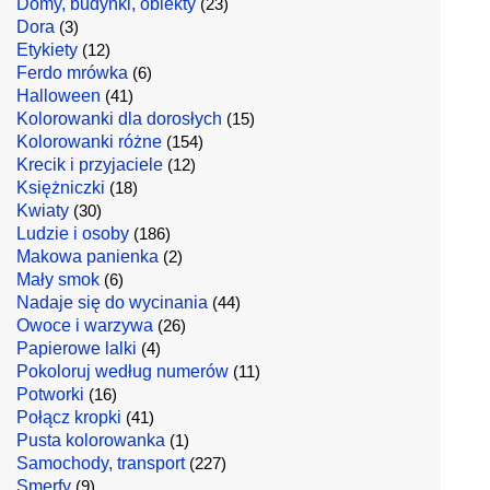
Domy, budynki, obiekty
(23)
Dora
(3)
Etykiety
(12)
Ferdo mrówka
(6)
Halloween
(41)
Kolorowanki dla dorosłych
(15)
Kolorowanki różne
(154)
Krecik i przyjaciele
(12)
Księżniczki
(18)
Kwiaty
(30)
Ludzie i osoby
(186)
Makowa panienka
(2)
Mały smok
(6)
Nadaje się do wycinania
(44)
Owoce i warzywa
(26)
Papierowe lalki
(4)
Pokoloruj według numerów
(11)
Potworki
(16)
Połącz kropki
(41)
Pusta kolorowanka
(1)
Samochody, transport
(227)
Smerfy
(9)