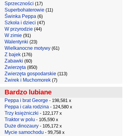
Sprzeczności
(17)
Superbohaterowie
(11)
Świnka Peppa
(6)
Szkoła i dzieci
(47)
W przyrodzie
(44)
W zimie
(91)
Walentynki
(23)
Wielkanocne motywy
(61)
Z bajek
(176)
Zabawki
(60)
Zwierzęta
(850)
Zwierzęta gospodarskie
(113)
Żwirek i Muchomorek
(7)
Bardzo lubiane
Peppa i brat George
- 198,581 x
Peppa i cała rodzina
- 124,580 x
Trzy księżniczki
- 122,177 x
Traktor w polu
- 105,590 x
Duże dinozaury
- 105,172 x
Mycie samochodu
- 99,758 x