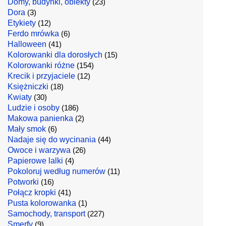
Domy, budynki, obiekty
(23)
Dora
(3)
Etykiety
(12)
Ferdo mrówka
(6)
Halloween
(41)
Kolorowanki dla dorosłych
(15)
Kolorowanki różne
(154)
Krecik i przyjaciele
(12)
Księżniczki
(18)
Kwiaty
(30)
Ludzie i osoby
(186)
Makowa panienka
(2)
Mały smok
(6)
Nadaje się do wycinania
(44)
Owoce i warzywa
(26)
Papierowe lalki
(4)
Pokoloruj według numerów
(11)
Potworki
(16)
Połącz kropki
(41)
Pusta kolorowanka
(1)
Samochody, transport
(227)
Smerfy
(9)