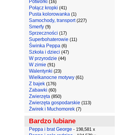
Potworki
(16)
Połącz kropki
(41)
Pusta kolorowanka
(1)
Samochody, transport
(227)
Smerfy
(9)
Sprzeczności
(17)
Superbohaterowie
(11)
Świnka Peppa
(6)
Szkoła i dzieci
(47)
W przyrodzie
(44)
W zimie
(91)
Walentynki
(23)
Wielkanocne motywy
(61)
Z bajek
(176)
Zabawki
(60)
Zwierzęta
(850)
Zwierzęta gospodarskie
(113)
Żwirek i Muchomorek
(7)
Bardzo lubiane
Peppa i brat George
- 198,581 x