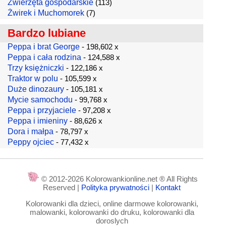
Zwierzęta gospodarskie
(113)
Żwirek i Muchomorek
(7)
Bardzo lubiane
Peppa i brat George
- 198,602 x
Peppa i cała rodzina
- 124,588 x
Trzy księżniczki
- 122,186 x
Traktor w polu
- 105,599 x
Duże dinozaury
- 105,181 x
Mycie samochodu
- 99,768 x
Peppa i przyjaciele
- 97,208 x
Peppa i imieniny
- 88,626 x
Dora i małpa
- 78,797 x
Peppy ojciec
- 77,432 x
© 2012-2026 Kolorowankionline.net ® All Rights
Reserved |
Polityka prywatności
|
Kontakt
Kolorowanki dla dzieci, online darmowe kolorowanki,
malowanki, kolorowanki do druku, kolorowanki dla
doroslych