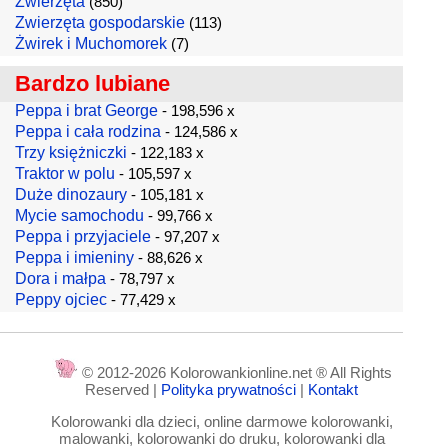
Zwierzęta
(850)
Zwierzęta gospodarskie
(113)
Żwirek i Muchomorek
(7)
Bardzo lubiane
Peppa i brat George
- 198,596 x
Peppa i cała rodzina
- 124,586 x
Trzy księżniczki
- 122,183 x
Traktor w polu
- 105,597 x
Duże dinozaury
- 105,181 x
Mycie samochodu
- 99,766 x
Peppa i przyjaciele
- 97,207 x
Peppa i imieniny
- 88,626 x
Dora i małpa
- 78,797 x
Peppy ojciec
- 77,429 x
© 2012-2026 Kolorowankionline.net ® All Rights
Reserved |
Polityka prywatności
|
Kontakt
Kolorowanki dla dzieci, online darmowe kolorowanki,
malowanki, kolorowanki do druku, kolorowanki dla