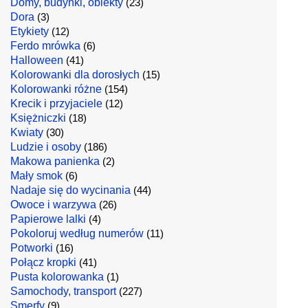
Domy, budynki, obiekty
(23)
Dora
(3)
Etykiety
(12)
Ferdo mrówka
(6)
Halloween
(41)
Kolorowanki dla dorosłych
(15)
Kolorowanki różne
(154)
Krecik i przyjaciele
(12)
Księżniczki
(18)
Kwiaty
(30)
Ludzie i osoby
(186)
Makowa panienka
(2)
Mały smok
(6)
Nadaje się do wycinania
(44)
Owoce i warzywa
(26)
Papierowe lalki
(4)
Pokoloruj według numerów
(11)
Potworki
(16)
Połącz kropki
(41)
Pusta kolorowanka
(1)
Samochody, transport
(227)
Smerfy
(9)