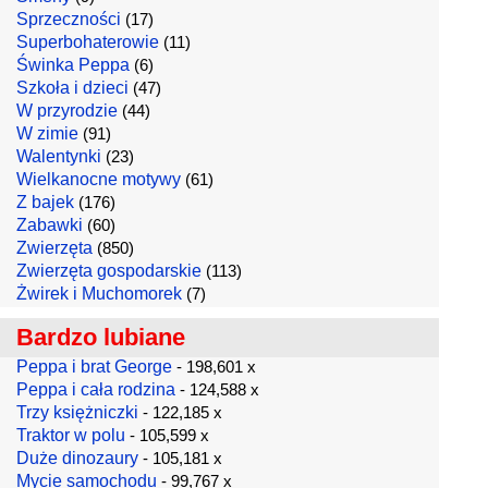
Sprzeczności
(17)
Superbohaterowie
(11)
Świnka Peppa
(6)
Szkoła i dzieci
(47)
W przyrodzie
(44)
W zimie
(91)
Walentynki
(23)
Wielkanocne motywy
(61)
Z bajek
(176)
Zabawki
(60)
Zwierzęta
(850)
Zwierzęta gospodarskie
(113)
Żwirek i Muchomorek
(7)
Bardzo lubiane
Peppa i brat George
- 198,601 x
Peppa i cała rodzina
- 124,588 x
Trzy księżniczki
- 122,185 x
Traktor w polu
- 105,599 x
Duże dinozaury
- 105,181 x
Mycie samochodu
- 99,767 x