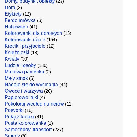
Domy, budynki, obiekty
(23)
Dora
(3)
Etykiety
(12)
Ferdo mrówka
(6)
Halloween
(41)
Kolorowanki dla dorosłych
(15)
Kolorowanki różne
(154)
Krecik i przyjaciele
(12)
Księżniczki
(18)
Kwiaty
(30)
Ludzie i osoby
(186)
Makowa panienka
(2)
Mały smok
(6)
Nadaje się do wycinania
(44)
Owoce i warzywa
(26)
Papierowe lalki
(4)
Pokoloruj według numerów
(11)
Potworki
(16)
Połącz kropki
(41)
Pusta kolorowanka
(1)
Samochody, transport
(227)
Smerfy
(9)