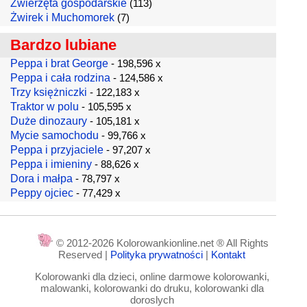
Zwierzęta gospodarskie
(113)
Żwirek i Muchomorek
(7)
Bardzo lubiane
Peppa i brat George
- 198,596 x
Peppa i cała rodzina
- 124,586 x
Trzy księżniczki
- 122,183 x
Traktor w polu
- 105,595 x
Duże dinozaury
- 105,181 x
Mycie samochodu
- 99,766 x
Peppa i przyjaciele
- 97,207 x
Peppa i imieniny
- 88,626 x
Dora i małpa
- 78,797 x
Peppy ojciec
- 77,429 x
© 2012-2026 Kolorowankionline.net ® All Rights
Reserved |
Polityka prywatności
|
Kontakt
Kolorowanki dla dzieci, online darmowe kolorowanki,
malowanki, kolorowanki do druku, kolorowanki dla
doroslych