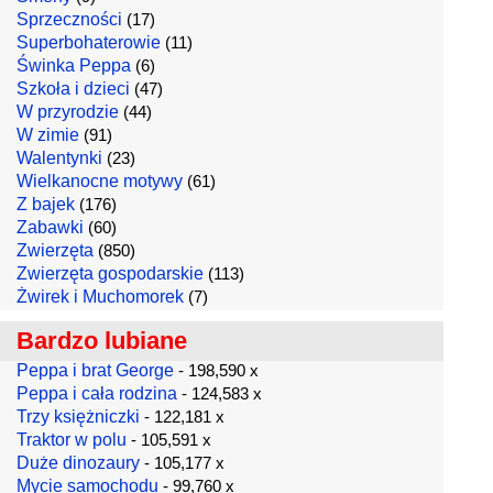
Sprzeczności
(17)
Superbohaterowie
(11)
Świnka Peppa
(6)
Szkoła i dzieci
(47)
W przyrodzie
(44)
W zimie
(91)
Walentynki
(23)
Wielkanocne motywy
(61)
Z bajek
(176)
Zabawki
(60)
Zwierzęta
(850)
Zwierzęta gospodarskie
(113)
Żwirek i Muchomorek
(7)
Bardzo lubiane
Peppa i brat George
- 198,590 x
Peppa i cała rodzina
- 124,583 x
Trzy księżniczki
- 122,181 x
Traktor w polu
- 105,591 x
Duże dinozaury
- 105,177 x
Mycie samochodu
- 99,760 x