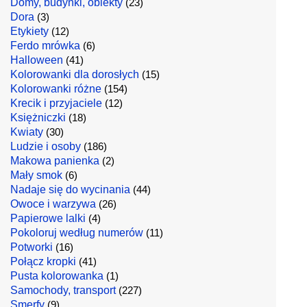
Domy, budynki, obiekty
(23)
Dora
(3)
Etykiety
(12)
Ferdo mrówka
(6)
Halloween
(41)
Kolorowanki dla dorosłych
(15)
Kolorowanki różne
(154)
Krecik i przyjaciele
(12)
Księżniczki
(18)
Kwiaty
(30)
Ludzie i osoby
(186)
Makowa panienka
(2)
Mały smok
(6)
Nadaje się do wycinania
(44)
Owoce i warzywa
(26)
Papierowe lalki
(4)
Pokoloruj według numerów
(11)
Potworki
(16)
Połącz kropki
(41)
Pusta kolorowanka
(1)
Samochody, transport
(227)
Smerfy
(9)