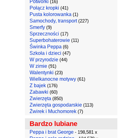
Potworki
(16)
Połącz kropki
(41)
Pusta kolorowanka
(1)
Samochody, transport
(227)
Smerfy
(9)
Sprzeczności
(17)
Superbohaterowie
(11)
Świnka Peppa
(6)
Szkoła i dzieci
(47)
W przyrodzie
(44)
W zimie
(91)
Walentynki
(23)
Wielkanocne motywy
(61)
Z bajek
(176)
Zabawki
(60)
Zwierzęta
(850)
Zwierzęta gospodarskie
(113)
Żwirek i Muchomorek
(7)
Bardzo lubiane
Peppa i brat George
- 198,581 x