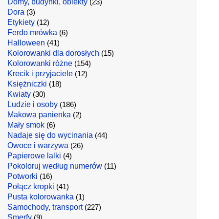
Domy, budynki, obiekty
(23)
Dora
(3)
Etykiety
(12)
Ferdo mrówka
(6)
Halloween
(41)
Kolorowanki dla dorosłych
(15)
Kolorowanki różne
(154)
Krecik i przyjaciele
(12)
Księżniczki
(18)
Kwiaty
(30)
Ludzie i osoby
(186)
Makowa panienka
(2)
Mały smok
(6)
Nadaje się do wycinania
(44)
Owoce i warzywa
(26)
Papierowe lalki
(4)
Pokoloruj według numerów
(11)
Potworki
(16)
Połącz kropki
(41)
Pusta kolorowanka
(1)
Samochody, transport
(227)
Smerfy
(9)