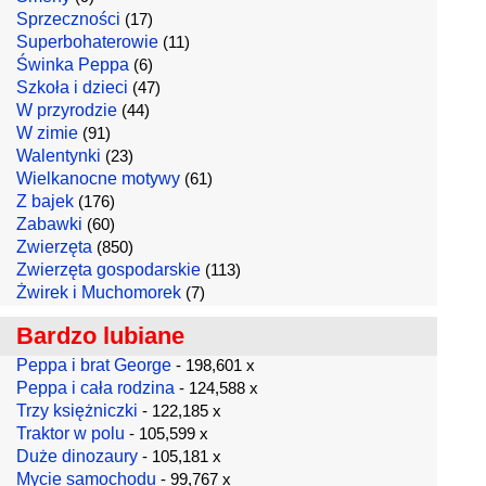
Sprzeczności
(17)
Superbohaterowie
(11)
Świnka Peppa
(6)
Szkoła i dzieci
(47)
W przyrodzie
(44)
W zimie
(91)
Walentynki
(23)
Wielkanocne motywy
(61)
Z bajek
(176)
Zabawki
(60)
Zwierzęta
(850)
Zwierzęta gospodarskie
(113)
Żwirek i Muchomorek
(7)
Bardzo lubiane
Peppa i brat George
- 198,601 x
Peppa i cała rodzina
- 124,588 x
Trzy księżniczki
- 122,185 x
Traktor w polu
- 105,599 x
Duże dinozaury
- 105,181 x
Mycie samochodu
- 99,767 x