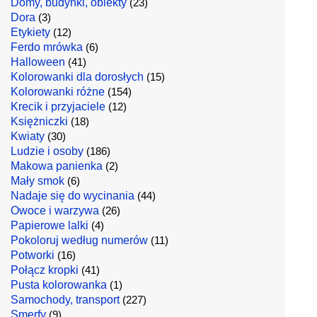
Domy, budynki, obiekty
(23)
Dora
(3)
Etykiety
(12)
Ferdo mrówka
(6)
Halloween
(41)
Kolorowanki dla dorosłych
(15)
Kolorowanki różne
(154)
Krecik i przyjaciele
(12)
Księżniczki
(18)
Kwiaty
(30)
Ludzie i osoby
(186)
Makowa panienka
(2)
Mały smok
(6)
Nadaje się do wycinania
(44)
Owoce i warzywa
(26)
Papierowe lalki
(4)
Pokoloruj według numerów
(11)
Potworki
(16)
Połącz kropki
(41)
Pusta kolorowanka
(1)
Samochody, transport
(227)
Smerfy
(9)