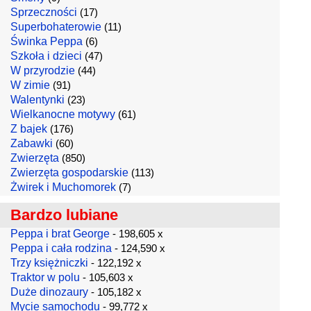
Sprzeczności
(17)
Superbohaterowie
(11)
Świnka Peppa
(6)
Szkoła i dzieci
(47)
W przyrodzie
(44)
W zimie
(91)
Walentynki
(23)
Wielkanocne motywy
(61)
Z bajek
(176)
Zabawki
(60)
Zwierzęta
(850)
Zwierzęta gospodarskie
(113)
Żwirek i Muchomorek
(7)
Bardzo lubiane
Peppa i brat George
- 198,605 x
Peppa i cała rodzina
- 124,590 x
Trzy księżniczki
- 122,192 x
Traktor w polu
- 105,603 x
Duże dinozaury
- 105,182 x
Mycie samochodu
- 99,772 x