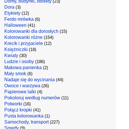
Domy, budynki, obiekty
(23)
Dora
(3)
Etykiety
(12)
Ferdo mrówka
(6)
Halloween
(41)
Kolorowanki dla dorosłych
(15)
Kolorowanki różne
(154)
Krecik i przyjaciele
(12)
Księżniczki
(18)
Kwiaty
(30)
Ludzie i osoby
(186)
Makowa panienka
(2)
Mały smok
(6)
Nadaje się do wycinania
(44)
Owoce i warzywa
(26)
Papierowe lalki
(4)
Pokoloruj według numerów
(11)
Potworki
(16)
Połącz kropki
(41)
Pusta kolorowanka
(1)
Samochody, transport
(227)
Smerfy
(9)