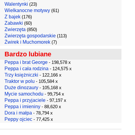
Walentynki
(23)
Wielkanocne motywy
(61)
Z bajek
(176)
Zabawki
(60)
Zwierzęta
(850)
Zwierzęta gospodarskie
(113)
Żwirek i Muchomorek
(7)
Bardzo lubiane
Peppa i brat George
- 198,578 x
Peppa i cała rodzina
- 124,575 x
Trzy księżniczki
- 122,166 x
Traktor w polu
- 105,584 x
Duże dinozaury
- 105,168 x
Mycie samochodu
- 99,754 x
Peppa i przyjaciele
- 97,197 x
Peppa i imieniny
- 88,620 x
Dora i małpa
- 78,794 x
Peppy ojciec
- 77,425 x