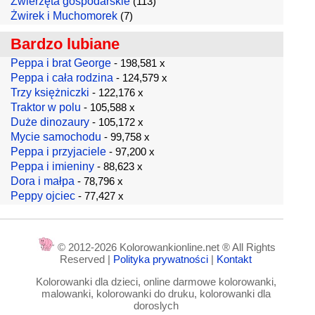
Zwierzęta gospodarskie
(113)
Żwirek i Muchomorek
(7)
Bardzo lubiane
Peppa i brat George
- 198,581 x
Peppa i cała rodzina
- 124,579 x
Trzy księżniczki
- 122,176 x
Traktor w polu
- 105,588 x
Duże dinozaury
- 105,172 x
Mycie samochodu
- 99,758 x
Peppa i przyjaciele
- 97,200 x
Peppa i imieniny
- 88,623 x
Dora i małpa
- 78,796 x
Peppy ojciec
- 77,427 x
© 2012-2026 Kolorowankionline.net ® All Rights
Reserved |
Polityka prywatności
|
Kontakt
Kolorowanki dla dzieci, online darmowe kolorowanki,
malowanki, kolorowanki do druku, kolorowanki dla
doroslych